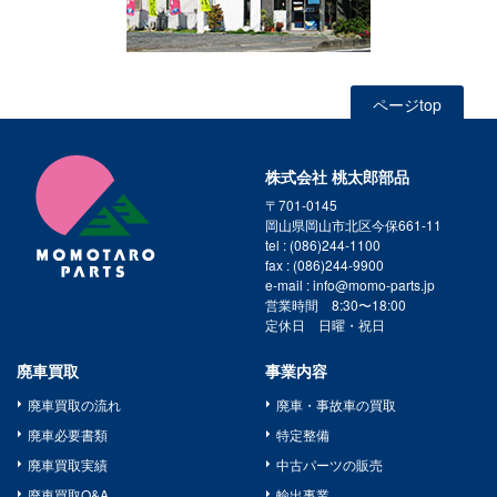
ページtop
株式会社 桃太郎部品
〒701-0145
岡山県岡山市北区今保661-11
tel : (086)244-1100
fax : (086)244-9900
e-mail : info@momo-parts.jp
営業時間 8:30〜18:00
定休日 日曜・祝日
廃車買取
事業内容
廃車買取の流れ
廃車・事故車の買取
廃車必要書類
特定整備
廃車買取実績
中古パーツの販売
廃車買取Q&A
輸出事業