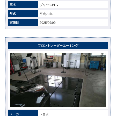
車名
プリウスPHV
年式
平成29年
実施日
2025/09/09
フロントレーダーエーミング
メーカー
トヨタ