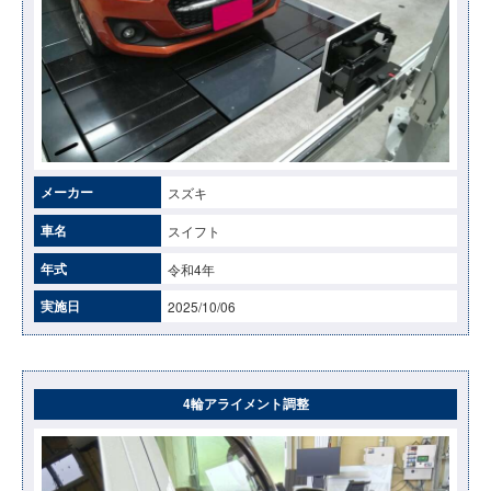
メーカー
スズキ
車名
スイフト
年式
令和4年
実施日
2025/10/06
4輪アライメント調整