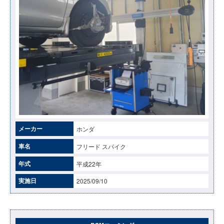
メーカー
ホンダ
車名
フリード スパイク
年式
平成22年
実施日
2025/09/10