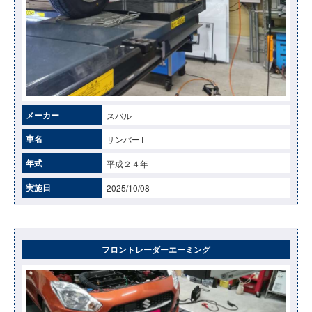
メーカー
スバル
車名
サンバーT
年式
平成２４年
実施日
2025/10/08
フロントレーダーエーミング