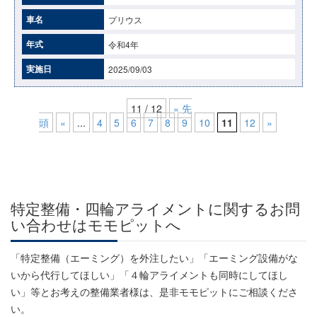
車名
プリウス
年式
令和4年
実施日
2025/09/03
11 / 12
« 先
頭
«
...
4
5
6
7
8
9
10
11
12
»
特定整備・四輪アライメントに関するお問
い合わせはモモピットへ
「特定整備（エーミング）を外注したい」「エーミング設備がな
いから代行してほしい」「４輪アライメントも同時にしてほし
い」等とお考えの整備業者様は、是非モモピットにご相談くださ
い。