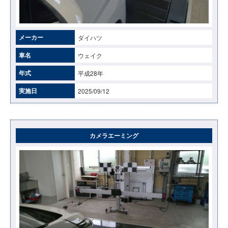
メーカー
ダイハツ
車名
ウェイク
年式
平成28年
実施日
2025/09/12
カメラエーミング