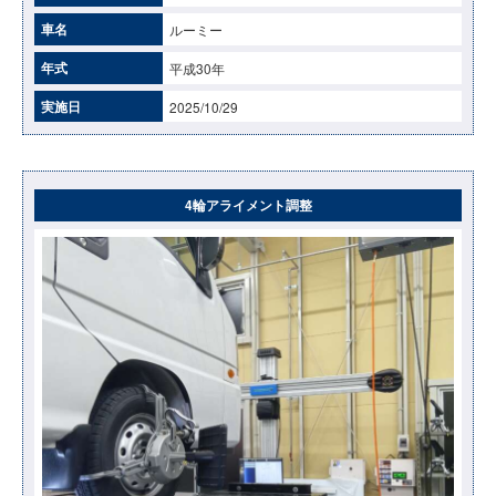
車名
ルーミー
年式
平成30年
実施日
2025/10/29
4輪アライメント調整