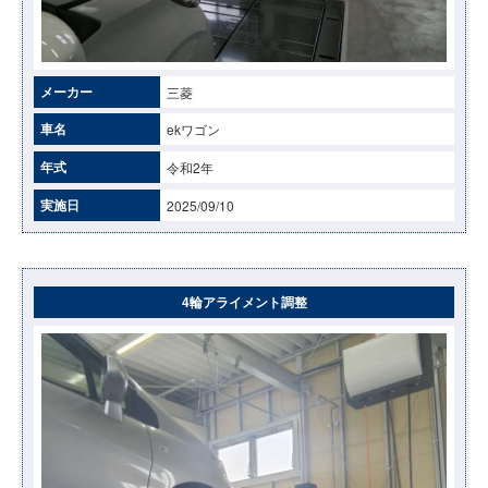
メーカー
三菱
車名
ekワゴン
年式
令和2年
実施日
2025/09/10
4輪アライメント調整