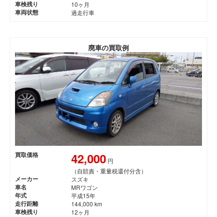
車検残り
10ヶ月
車両状態
過走行車
廃車の買取例
42,000
買取価格
円
（自賠責・重量税還付分含）
メーカー
スズキ
車名
MRワゴン
年式
平成15年
走行距離
144,000 km
車検残り
12ヶ月