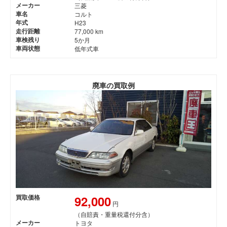
メーカー
三菱
車名
コルト
年式
H23
走行距離
77,000 km
車検残り
5か月
車両状態
低年式車
廃車の買取例
92,000
買取価格
円
（自賠責・重量税還付分含）
メーカー
トヨタ