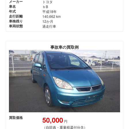
メーカー
トヨタ
車名
ｂB
年式
平成18年
走行距離
140,662 km
車検残り
12か月
車両状態
過走行車
事故車の買取例
50,000
買取価格
円
（自賠責・重量税還付分含）