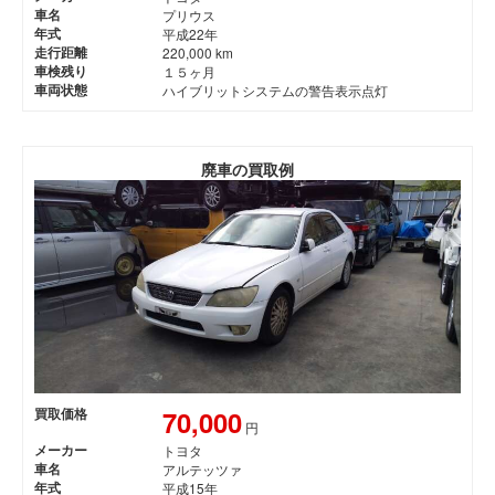
車名
プリウス
年式
平成22年
走行距離
220,000 km
車検残り
１５ヶ月
車両状態
ハイブリットシステムの警告表示点灯
廃車の買取例
70,000
買取価格
円
メーカー
トヨタ
車名
アルテッツァ
年式
平成15年