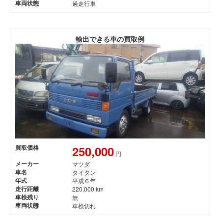
車両状態
過走行車
輸出できる車の買取例
250,000
買取価格
円
メーカー
マツダ
車名
タイタン
年式
平成６年
走行距離
220,000 km
車検残り
無
車両状態
車検切れ