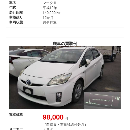
車名
マークⅡ
年式
平成12年
走行距離
140,000 km
車検残り
12か月
車両状態
過走行車
廃車の買取例
98,000
買取価格
円
（自賠責・重量税還付分含）
メーカー
トヨタ