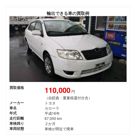
輸出できる車の買取例
110,000
買取価格
円
（自賠責・重量税還付分含）
メーカー
トヨタ
車名
カローラ
年式
平成16年
走行距離
67,000 km
車検残り
２か月
車両状態
車検が間近で廃車