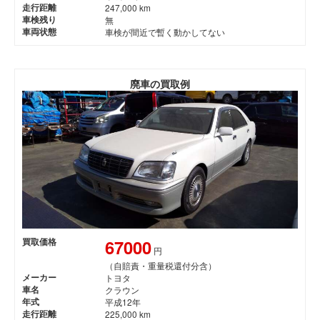
走行距離
247,000 km
車検残り
無
車両状態
車検が間近で暫く動かしてない
廃車の買取例
67000
買取価格
円
（自賠責・重量税還付分含）
メーカー
トヨタ
車名
クラウン
年式
平成12年
走行距離
225,000 km