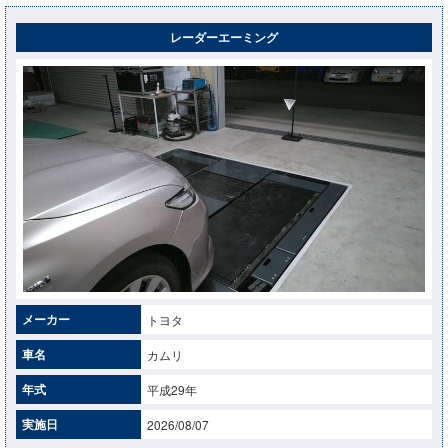
レーダーエーミング
メーカー
トヨタ
車名
カムリ
年式
平成29年
実施日
2026/08/07