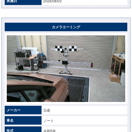
実施日
2026/08/03
カメラエーミング
メーカー
日産
車名
ノート
年式
令和5年