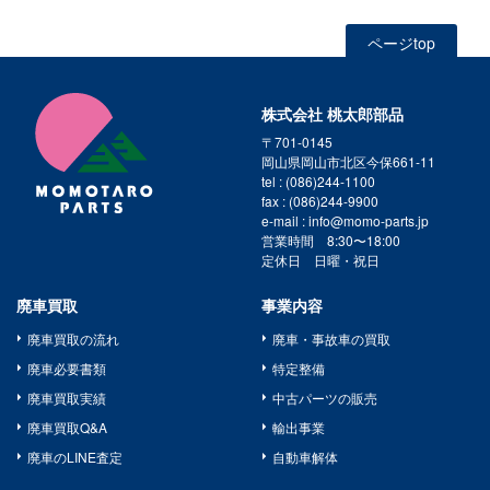
ページtop
株式会社 桃太郎部品
〒701-0145
岡山県岡山市北区今保661-11
tel : (086)244-1100
fax : (086)244-9900
e-mail : info@momo-parts.jp
営業時間 8:30〜18:00
定休日 日曜・祝日
廃車買取
事業内容
廃車買取の流れ
廃車・事故車の買取
廃車必要書類
特定整備
廃車買取実績
中古パーツの販売
廃車買取Q&A
輸出事業
廃車のLINE査定
自動車解体