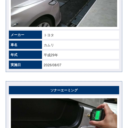
メーカー
トヨタ
車名
カムリ
年式
平成29年
実施日
2026/08/07
ソナーエーミング