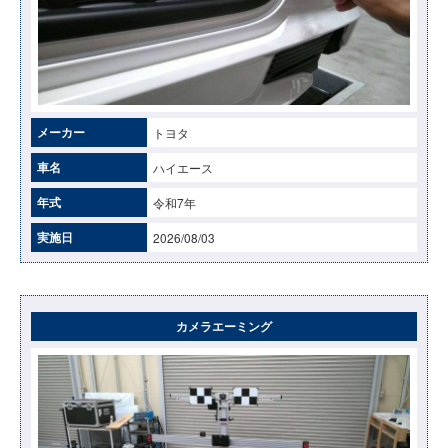
メーカー
トヨタ
車名
ハイエース
年式
令和7年
実施日
2026/08/03
カメラエーミング