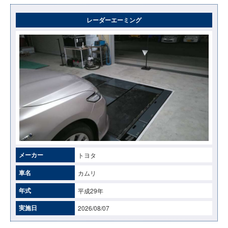
レーダーエーミング
メーカー
トヨタ
車名
カムリ
年式
平成29年
実施日
2026/08/07