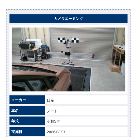
カメラエーミング
メーカー
日産
車名
ノート
年式
令和5年
実施日
2026/08/01