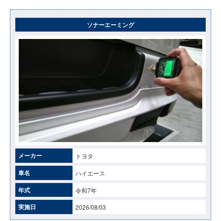
ソナーエーミング
メーカー
トヨタ
車名
ハイエース
年式
令和7年
実施日
2026/08/03