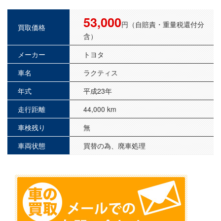
53,000
円（自賠責・重量税還付分
買取価格
含）
メーカー
トヨタ
車名
ラクティス
年式
平成23年
走行距離
44,000 km
車検残り
無
車両状態
買替の為、廃車処理