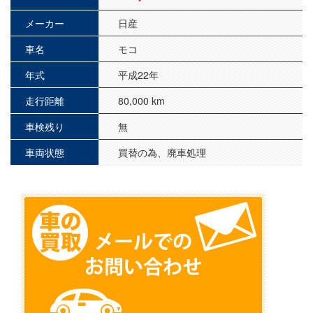
メーカー
日産
車名
モコ
年式
平成22年
走行距離
80,000 km
車検残り
無
車両状態
買替の為、廃車処理