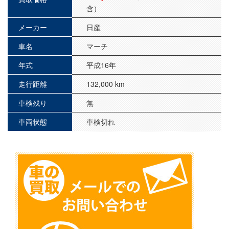
含）
メーカー
日産
車名
マーチ
年式
平成16年
走行距離
132,000 km
車検残り
無
車両状態
車検切れ