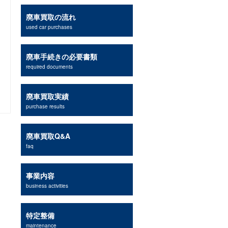
廃車買取の流れ
used car purchases
廃車手続きの必要書類
required documents
廃車買取実績
purchase results
廃車買取Q&A
faq
事業内容
business activities
特定整備
maintenance