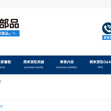
必要書類
廃車買取実績
事業内容
廃車買取Q&A
ents
purchase results
business activities
FAQ
せ
せ