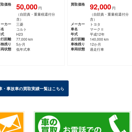
50,000
92,000
買取価格
買取価格
円
円
（自賠責・重量税還付分
（自賠責・重量税還付分
含）
含）
メーカー
三菱
メーカー
トヨタ
車名
コルト
車名
マークⅡ
年式
H23
年式
平成12年
走行距離
77,000 km
走行距離
140,000 km
車検残り
5か月
車検残り
12か月
車両状態
低年式車
車両状態
過走行車
車・事故車の買取実績一覧はこちら