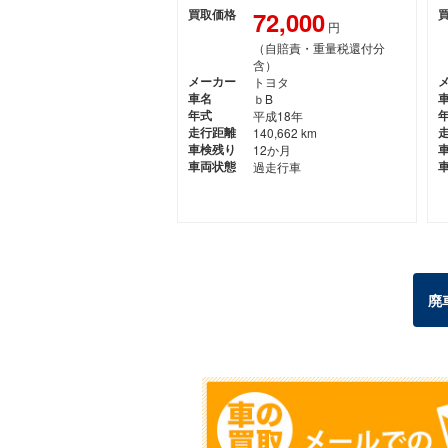
72,000
買取価格
円
（自賠責・重量税還付分
含）
メーカー
トヨタ
車名
ｂB
年式
平成18年
走行距離
140,662 km
車検残り
12か月
車両状態
過走行車
廃