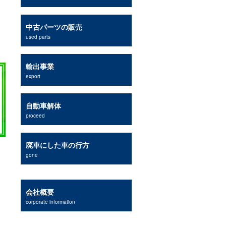
中古パーツの販売
used parts
輸出事業
export
自動車解体
proceed
廃車にした車の行方
gone
会社概要
corporate information