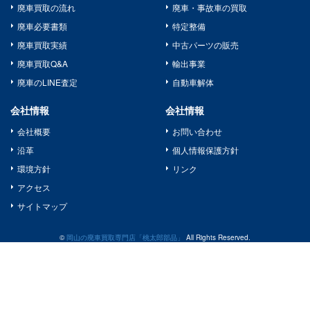
廃車買取の流れ
廃車・事故車の買取
廃車必要書類
特定整備
廃車買取実績
中古パーツの販売
廃車買取Q&A
輸出事業
廃車のLINE査定
自動車解体
会社情報
会社情報
会社概要
お問い合わせ
沿革
個人情報保護方針
環境方針
リンク
アクセス
サイトマップ
©
岡山の廃車買取専門店「桃太郎部品」
All Rights Reserved.