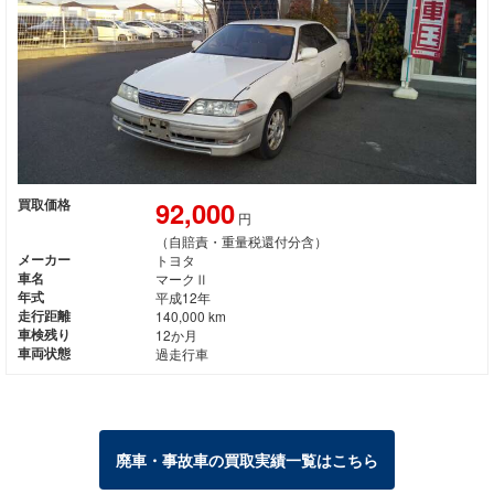
92,000
買取価格
円
（自賠責・重量税還付分含）
メーカー
トヨタ
車名
マークⅡ
年式
平成12年
走行距離
140,000 km
車検残り
12か月
車両状態
過走行車
廃車・事故車の買取実績一覧はこちら