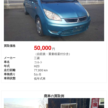
50,000
買取価格
円
（自賠責・重量税還付分含）
メーカー
三菱
車名
コルト
年式
H23
走行距離
77,000 km
車検残り
5か月
車両状態
低年式車
廃車の買取例