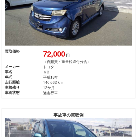
72,000
買取価格
円
（自賠責・重量税還付分含）
メーカー
トヨタ
車名
ｂB
年式
平成18年
走行距離
140,662 km
車検残り
12か月
車両状態
過走行車
事故車の買取例