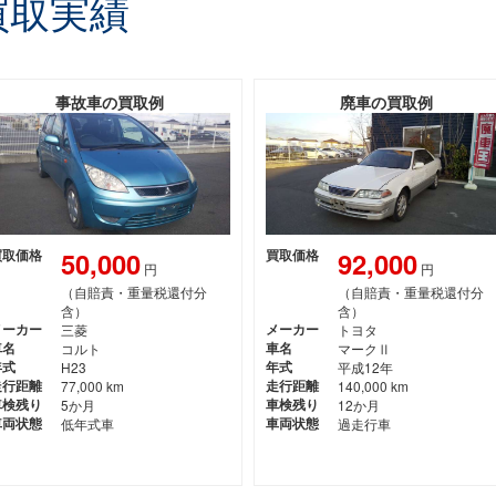
買取実績
事故車の買取例
廃車の買取例
50,000
92,000
買取価格
買取価格
円
円
（自賠責・重量税還付分
（自賠責・重量税還付分
含）
含）
メーカー
三菱
メーカー
トヨタ
車名
コルト
車名
マークⅡ
年式
H23
年式
平成12年
走行距離
77,000 km
走行距離
140,000 km
車検残り
5か月
車検残り
12か月
車両状態
低年式車
車両状態
過走行車