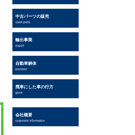
中古パーツの販売
used parts
輸出事業
export
自動車解体
proceed
廃車にした車の行方
gone
会社概要
corporate information