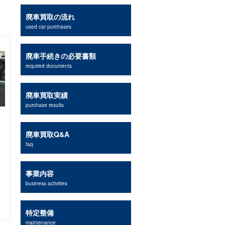
廃車買取の流れ
used car purchases
廃車手続きの必要書類
required documents
廃車買取実績
purchase results
廃車買取Q&A
faq
事業内容
business activities
特定整備
maintenance