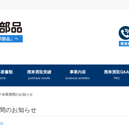
必要書類
廃車買取実績
事業内容
廃車買取Q&A
ents
purchase results
business activities
FAQ
ク休業期間のお知らせ
間のお知らせ
せ