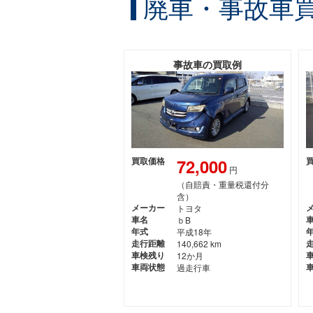
廃車・事故車
事故車の買取例
72,000
買取価格
円
（自賠責・重量税還付分
含）
メーカー
トヨタ
車名
ｂB
年式
平成18年
走行距離
140,662 km
車検残り
12か月
車両状態
過走行車