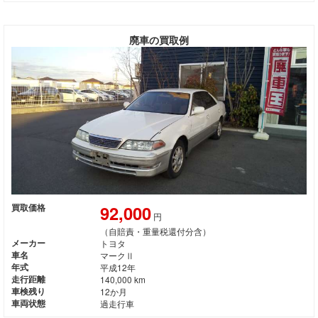
廃車の買取例
92,000
買取価格
円
（自賠責・重量税還付分含）
メーカー
トヨタ
車名
マークⅡ
年式
平成12年
走行距離
140,000 km
車検残り
12か月
車両状態
過走行車