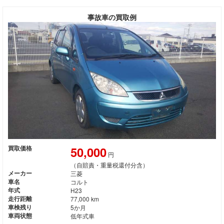
事故車の買取例
50,000
買取価格
円
（自賠責・重量税還付分含）
メーカー
三菱
車名
コルト
年式
H23
走行距離
77,000 km
車検残り
5か月
車両状態
低年式車