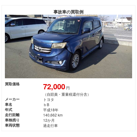
事故車の買取例
72,000
買取価格
円
（自賠責・重量税還付分含）
メーカー
トヨタ
車名
ｂB
年式
平成18年
走行距離
140,662 km
車検残り
12か月
車両状態
過走行車