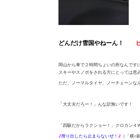
どんだけ雪国やねーん！
ヒィ
岡山から車で２時間ちょいの所なんです
スキーやスノボをされる方にとっては恵
ただ、ノーマルタイヤ、ノーチェーンな
「大丈夫だろー！」んな訳無いです！
「四駆だからラクショー！」クロカン４
♪
滑り出したら止まらないぜ！
♪
（「横○銀蠅