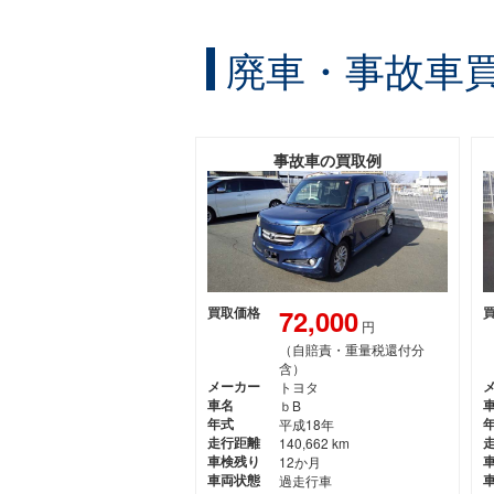
廃車・事故車
事故車の買取例
72,000
買取価格
円
（自賠責・重量税還付分
含）
メーカー
トヨタ
車名
ｂB
年式
平成18年
走行距離
140,662 km
車検残り
12か月
車両状態
過走行車