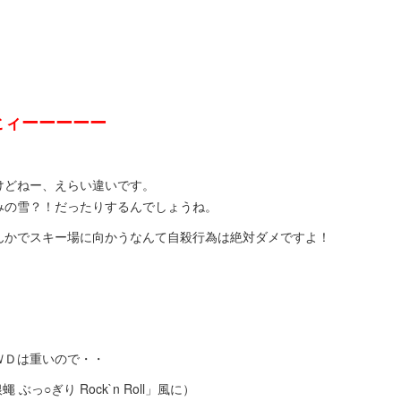
ーーーーー
けどねー、えらい違いです。
みの雪？！だったりするんでしょうね。
んかでスキー場に向かうなんて自殺行為は絶対ダメですよ！
ＷＤは重いので・・
 ぶっ○ぎり Rock`n Roll」風に）