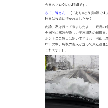
今日のブログのお時間です。
さて、皆さん。
(「あり○とう浜○淳です
昨日は投票に行かれましたか？
勿論、私は行って来ましたよ～。近所の
全国的に寒波が厳しい年末間近の日曜日
ホントここ数日は寒いですよね！岡山は
昨日の朝、鳥取の友人が送って来た画像
これです↓↓↓