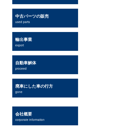
中古パーツの販売
used parts
輸出事業
export
自動車解体
proceed
廃車にした車の行方
gone
会社概要
corporate information