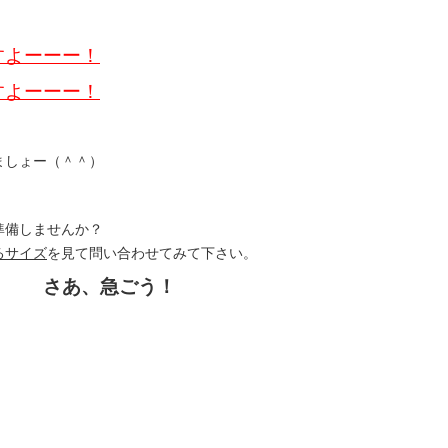
すよーーー！
すよーーー！
ましょー（＾＾）
準備しませんか？
るサイズ
を見て問い合わせてみて下さい。
！ さあ、急ごう！