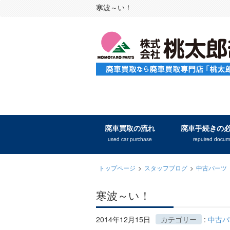
寒波～い！
廃車買取の流れ
廃車手続きの
used car purchase
repuired docum
トップページ
>
スタッフブログ
>
中古パーツ
寒波～い！
2014年12月15日
カテゴリー
:
中古パ