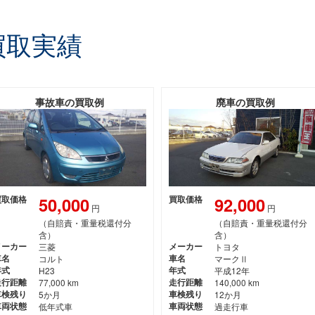
買取実績
事故車の買取例
廃車の買取例
50,000
92,000
買取価格
買取価格
円
円
（自賠責・重量税還付分
（自賠責・重量税還付分
含）
含）
メーカー
三菱
メーカー
トヨタ
車名
コルト
車名
マークⅡ
年式
H23
年式
平成12年
走行距離
77,000 km
走行距離
140,000 km
車検残り
5か月
車検残り
12か月
車両状態
低年式車
車両状態
過走行車