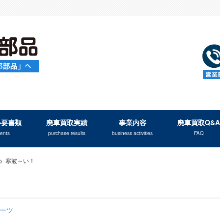
必要書類
廃車買取実績
事業内容
廃車買取Q&A
ents
purchase results
business activities
FAQ
>
寒波～い！
ーツ