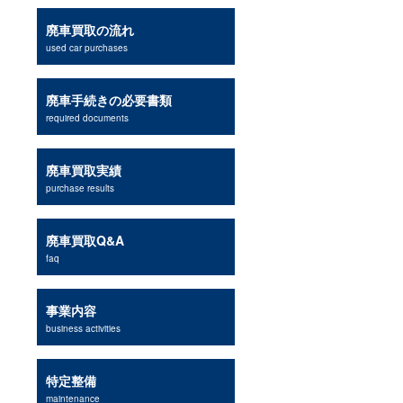
廃車買取の流れ
used car purchases
廃車手続きの必要書類
required documents
廃車買取実績
purchase results
廃車買取Q&A
faq
事業内容
business activities
特定整備
maintenance