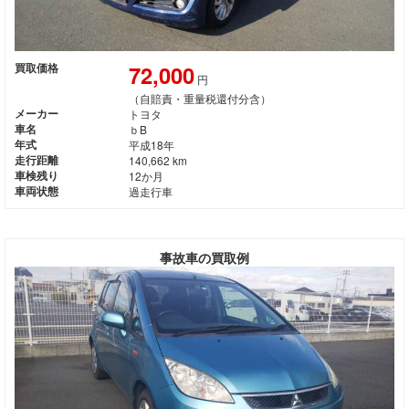
72,000
買取価格
円
（自賠責・重量税還付分含）
メーカー
トヨタ
車名
ｂB
年式
平成18年
走行距離
140,662 km
車検残り
12か月
車両状態
過走行車
事故車の買取例