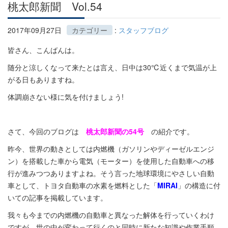
桃太郎新聞 Vol.54
2017年09月27日
カテゴリー
:
スタッフブログ
皆さん、こんばんは。
随分と涼しくなって来たとは言え、日中は30℃近くまで気温が上
がる日もありますね。
体調崩さない様に気を付けましょう!
さて、今回のブログは
桃太郎新聞の54号
の紹介です。
昨今、世界の動きとしては内燃機（ガソリンやディーゼルエンジ
ン）を搭載した車から電気（モーター）を使用した自動車への移
行が進みつつありますよね。そう言った地球環境にやさしい自動
車として、トヨタ自動車の水素を燃料とした「
MIRAI
」の構造に付
いての記事を掲載しています。
我々も今までの内燃機の自動車と異なった解体を行っていくわけ
ですが、世の中が変わって行くのと同時に新たな知識や作業手順