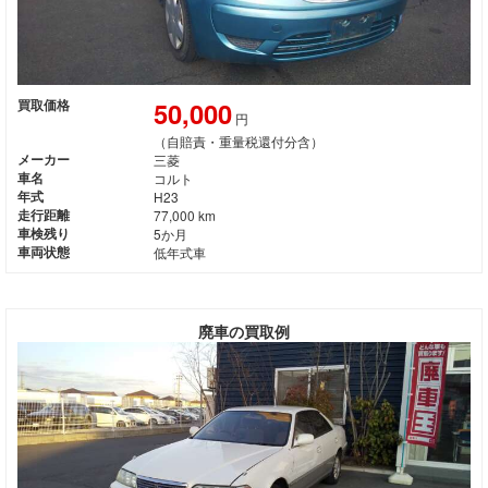
50,000
買取価格
円
（自賠責・重量税還付分含）
メーカー
三菱
車名
コルト
年式
H23
走行距離
77,000 km
車検残り
5か月
車両状態
低年式車
廃車の買取例