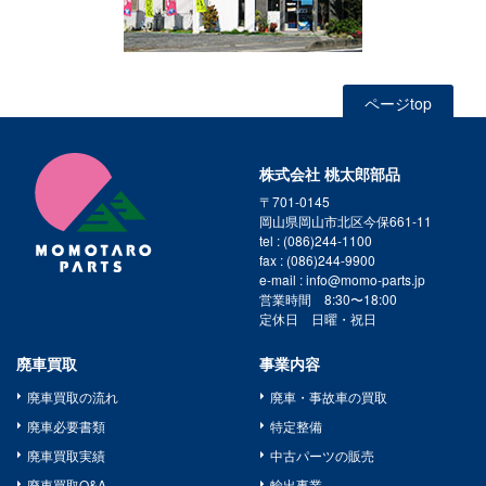
ページtop
株式会社 桃太郎部品
〒701-0145
岡山県岡山市北区今保661-11
tel : (086)244-1100
fax : (086)244-9900
e-mail : info@momo-parts.jp
営業時間 8:30〜18:00
定休日 日曜・祝日
廃車買取
事業内容
廃車買取の流れ
廃車・事故車の買取
廃車必要書類
特定整備
廃車買取実績
中古パーツの販売
廃車買取Q&A
輸出事業