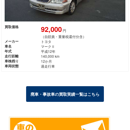
92,000
買取価格
円
（自賠責・重量税還付分含）
メーカー
トヨタ
車名
マークⅡ
年式
平成12年
走行距離
140,000 km
車検残り
12か月
車両状態
過走行車
廃車・事故車の買取実績一覧はこちら