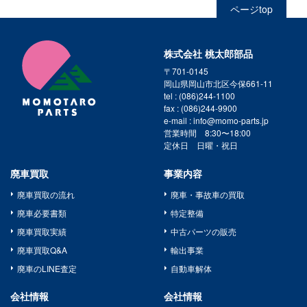
ページtop
株式会社 桃太郎部品
〒701-0145
岡山県岡山市北区今保661-11
tel : (086)244-1100
fax : (086)244-9900
e-mail : info@momo-parts.jp
営業時間 8:30〜18:00
定休日 日曜・祝日
廃車買取
事業内容
廃車買取の流れ
廃車・事故車の買取
廃車必要書類
特定整備
廃車買取実績
中古パーツの販売
廃車買取Q&A
輸出事業
廃車のLINE査定
自動車解体
会社情報
会社情報