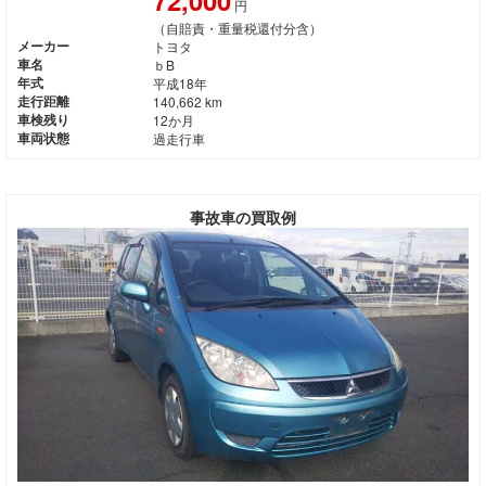
円
（自賠責・重量税還付分含）
メーカー
トヨタ
車名
ｂB
年式
平成18年
走行距離
140,662 km
車検残り
12か月
車両状態
過走行車
事故車の買取例