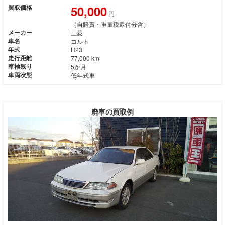
50,000
買取価格
円
（自賠責・重量税還付分含）
メーカー
三菱
車名
コルト
年式
H23
走行距離
77,000 km
車検残り
5か月
車両状態
低年式車
廃車の買取例