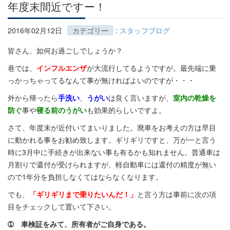
年度末間近ですー！
2016年02月12日
カテゴリー
:
スタッフブログ
皆さん、如何お過ごしでしょうか？
巷では、
インフルエンザ
が大流行してるようですが。最先端に乗
っかっちゃってるなんて事が無ければよいのですが・・・
外から帰ったら
手洗い
、
うがい
は良く言いますが、
室内の乾燥を
防ぐ
事や
寝る前のうがい
も効果的らしいですよ。
さて、年度末が近付いてまいりました。廃車をお考えの方は早目
に動かれる事をお勧め致します。ギリギリですと、万が一と言う
時に3月中に手続きが出来ない事も有るかも知れません。普通車は
月割りで還付が受けられますが、軽自動車には還付の精度が無い
ので1年分を負担しなくてはならなくなります。
でも、
「ギリギリまで乗りたいんだ！」
と言う方は事前に次の項
目をチェックして置いて下さい。
➀ 車検証をみて、所有者がご自身である。