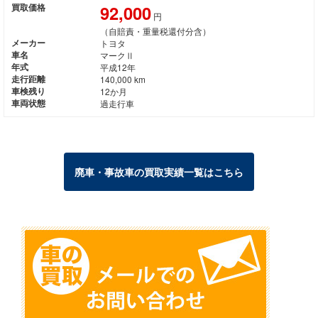
92,000
買取価格
円
（自賠責・重量税還付分含）
メーカー
トヨタ
車名
マークⅡ
年式
平成12年
走行距離
140,000 km
車検残り
12か月
車両状態
過走行車
廃車・事故車の買取実績一覧はこちら